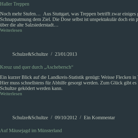
Haller Treppen
Noch mehr Stufen… Aus Stuttgart, was Treppen betrifft zwar einiges g
Schnappatmung dem Ziel. Die Dose selbst ist unspektakulär doch ein pa
über die alte Salzsiederstadt…
Weiterlesen
Haller
Treppen
Schulze&Schultze
23/01/2013
Kreuz und quer durch „Aschebersch“
Ein kurzer Blick auf die Landkreis-Statistik genügt: Weisse Flecken in
Hier muss schnellstens für Abhilfe gesorgt werden. Zum Glück gibt es 
Schultze geködert werden kann.
Weiterlesen
Kreuz
und
quer
durch
„Aschebersch“
Schulze&Schultze
09/10/2012
Ein Kommentar
Auf Mäusejagd im Münsterland