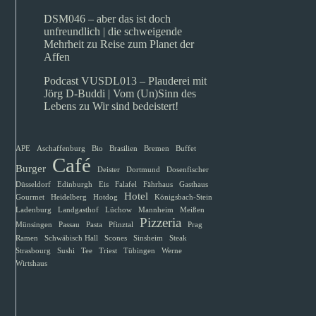
DSM046 – aber das ist doch
unfreundlich | die schweigende
Mehrheit
zu
Reise zum Planet der
Affen
Podcast VUSDL013 – Plauderei mit
Jörg D-Buddi | Vom (Un)Sinn des
Lebens
zu
Wir sind bedeistert!
APE
Aschaffenburg
Bio
Brasilien
Bremen
Buffet
Café
Burger
Deister
Dortmund
Dosenfischer
Düsseldorf
Edinburgh
Eis
Falafel
Fährhaus
Gasthaus
Hotel
Gourmet
Heidelberg
Hotdog
Königsbach-Stein
Ladenburg
Landgasthof
Lüchow
Mannheim
Meißen
Pizzeria
Münsingen
Passau
Pasta
Pfinztal
Prag
Ramen
Schwäbisch Hall
Scones
Sinsheim
Steak
Strasbourg
Sushi
Tee
Triest
Tübingen
Werne
Wirtshaus