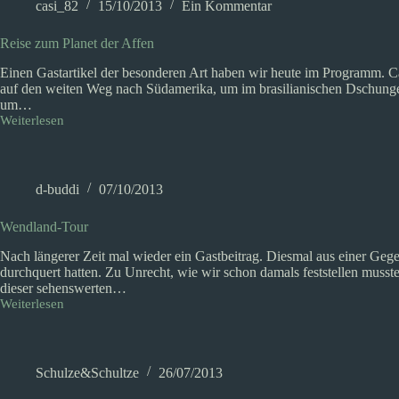
casi_82
15/10/2013
Ein Kommentar
Reise zum Planet der Affen
Einen Gastartikel der besonderen Art haben wir heute im Programm. Ca
auf den weiten Weg nach Südamerika, um im brasilianischen Dschung
um…
Weiterlesen
Reise
zum
Planet
der
Affen
d-buddi
07/10/2013
Wendland-Tour
Nach längerer Zeit mal wieder ein Gastbeitrag. Diesmal aus einer Gege
durchquert hatten. Zu Unrecht, wie wir schon damals feststellen musst
dieser sehenswerten…
Weiterlesen
Wendland-
Tour
Schulze&Schultze
26/07/2013