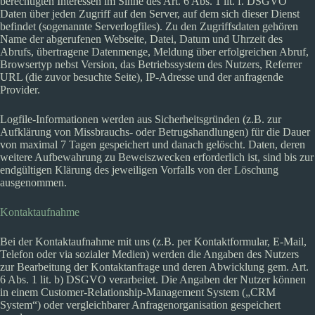
berechtigten Interessen im Sinne des Art. 6 Abs. 1 lit. f. DSGVO
Daten über jeden Zugriff auf den Server, auf dem sich dieser Dienst
befindet (sogenannte Serverlogfiles). Zu den Zugriffsdaten gehören
Name der abgerufenen Webseite, Datei, Datum und Uhrzeit des
Abrufs, übertragene Datenmenge, Meldung über erfolgreichen Abruf,
Browsertyp nebst Version, das Betriebssystem des Nutzers, Referrer
URL (die zuvor besuchte Seite), IP-Adresse und der anfragende
Provider.
Logfile-Informationen werden aus Sicherheitsgründen (z.B. zur
Aufklärung von Missbrauchs- oder Betrugshandlungen) für die Dauer
von maximal 7 Tagen gespeichert und danach gelöscht. Daten, deren
weitere Aufbewahrung zu Beweiszwecken erforderlich ist, sind bis zur
endgültigen Klärung des jeweiligen Vorfalls von der Löschung
ausgenommen.
Kontaktaufnahme
Bei der Kontaktaufnahme mit uns (z.B. per Kontaktformular, E-Mail,
Telefon oder via sozialer Medien) werden die Angaben des Nutzers
zur Bearbeitung der Kontaktanfrage und deren Abwicklung gem. Art.
6 Abs. 1 lit. b) DSGVO verarbeitet. Die Angaben der Nutzer können
in einem Customer-Relationship-Management System („CRM
System“) oder vergleichbarer Anfragenorganisation gespeichert