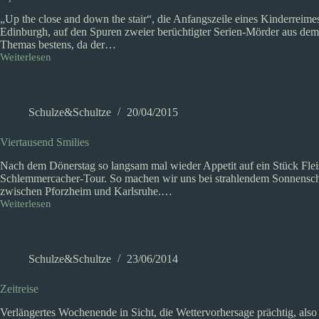
„Up the close and down the stair“, die Anfangszeile eines Kinderreime
Edinburgh, auf den Spuren zweier berüchtigter Serien-Mörder aus dem 
Themas bestens, da der…
Weiterlesen
Up
the
close
and
down
Schulze&Schultze
20/04/2015
the
stair
Viertausend Smilies
Nach dem Dönerstag so langsam mal wieder Appetit auf ein Stück Fleisc
Schlemmercacher-Tour. So machen wir uns bei strahlendem Sonnensche
zwischen Pforzheim und Karlsruhe.…
Weiterlesen
Viertausend
Smilies
Schulze&Schultze
23/06/2014
Zeitreise
Verlängertes Wochenende in Sicht, die Wettervorhersage prächtig, also 