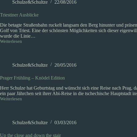
Schulze&Schultze
22/08/2016
Triestiner Ausblicke
Die betagte Straßenbahn ruckelt langsam den Berg hinunter und präsen
Golf von Triest. Eine der schönsten Möglichkeiten sich dieser eigenwi
wurde die Linie…
Weiterlesen
Triestiner
Ausblicke
Schulze&Schultze
20/05/2016
Prager Frühling – Knödel Edition
Herr Schulze hat Geburtstag und wünscht sich eine Reise nach Prag, d
ein paar Jährchen seit ihrer Abi-Reise in die tschechische Hauptstadt
Weiterlesen
Prager
Frühling
–
Knödel
Edition
Schulze&Schultze
03/03/2016
Up the close and down the stair