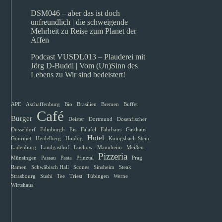
DSM046 – aber das ist doch
unfreundlich | die schweigende
Mehrheit
zu
Reise zum Planet der
Affen
Podcast VUSDL013 – Plauderei mit
Jörg D-Buddi | Vom (Un)Sinn des
Lebens
zu
Wir sind bedeistert!
APE
Aschaffenburg
Bio
Brasilien
Bremen
Buffet
Café
Burger
Deister
Dortmund
Dosenfischer
Düsseldorf
Edinburgh
Eis
Falafel
Fährhaus
Gasthaus
Hotel
Gourmet
Heidelberg
Hotdog
Königsbach-Stein
Ladenburg
Landgasthof
Lüchow
Mannheim
Meißen
Pizzeria
Münsingen
Passau
Pasta
Pfinztal
Prag
Ramen
Schwäbisch Hall
Scones
Sinsheim
Steak
Strasbourg
Sushi
Tee
Triest
Tübingen
Werne
Wirtshaus