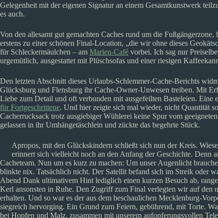
Gelegenheit mit der eigenen Signatur an einem Gesamtkunstwerk teilzu
es auch.
Von den allesamt gut gemachten Caches rund um die Fußgängerzone, 
erstens zu einer schönen Final-Location, „die wir ohne dieses Geokäts
für Schleckermäulchen – am
Marien-Café
vorbei. Ich sag nur Preisel
urgemütlich, ausgestattet mit Plüschsofas und einer riesigen Kaffeek
Den letzten Abschnitt dieses Urlaubs-Schlemmer-Cache-Berichts wid
Glücksburg und Flensburg ihr Cache-Owner-Unwesen treiben. Mit Erfolg
Liebe zum Detail und oft verbunden mit ausgefeilten Basteleien. Eine 
für Fortgeschrittene
. Und hier zeigte sich mal wieder, nicht Quantität
Cacherrucksack trotz ausgiebiger Wühlerei keine Spur vom geeigneten 
gelassen in ihr Umhängetäschlein und zückte das begehrte Stück.
Apropos, mit den Glückskindern schließt sich nun der Kreis. Wiese
erinnert sich vielleicht noch an den Anfang der Geschichte. Denn 
Cacheteam. Nun um es kurz zu machen: Um unser Augenlicht brauch
blinkte nix. Tatsächlich nicht. Der Satellit befand sich im Streik oder 
Abend Dank ultimativem Hint lediglich einen kurzen Besuch ab, range
Kerl ansonsten in Ruhe. Den Zugriff zum Final verlegten wir auf den 
erhalten. Und so war es der aus dem beschaulichen Mecklenburg-Vor
siegreich hervorging. Ein Grund zum Feiern, gebührend, mit Torte. Wa
bei Hopfen und Malz, zusammen mit unserem aufopferungsvollen Tele