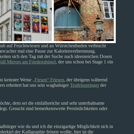
 Urlaub auf Feuchtwiesen und an Würstchenbuden verbracht
mercacher mal eine Pause zur Kalorienverbrennung.
eiten sich den Tag mit der Suche nach ideenreichen Dosen
all Mirrors am Friedenshügel
, der uns schon bei Stage 1 ein
 in keinster Weise
„Fiesen“ Friesen
, der übrigens während
rs erheitert hat uns sein waghalsiger
Teufelsspringer
der
chte, dem sei die einfallsreiche und sehr unterhaltsame
egt. Gesucht sind bemerkenswerte Persönlichkeiten oder
lbürger wie du und ich die einzigartige Möglichkeit sich in
kiel der Kalligraphie frönen wollte, hier ist die