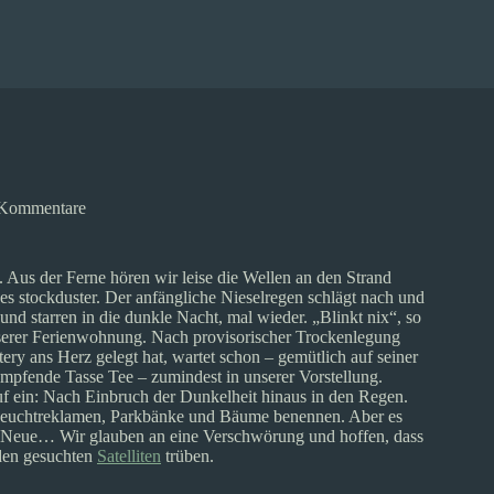
Kommentare
 Aus der Ferne hören wir leise die Wellen an den Strand
t es stockduster. Der anfängliche Nieselregen schlägt nach und
 starren in die dunkle Nacht, mal wieder. „Blinkt nix“, so
nserer Ferienwohnung. Nach provisorischer Trockenlegung
ry ans Herz gelegt hat, wartet schon – gemütlich auf seiner
ampfende Tasse Tee – zumindest in unserer Vorstellung.
uf ein: Nach Einbruch der Dunkelheit hinaus in den Regen.
 Leuchtreklamen, Parkbänke und Bäume benennen. Aber es
ufs Neue… Wir glauben an eine Verschwörung und hoffen, dass
 den gesuchten
Satelliten
trüben.