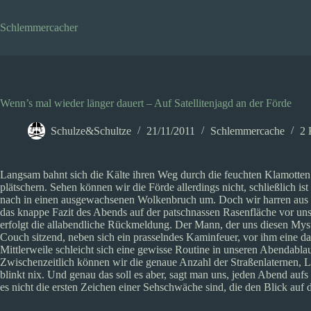
Zum
Inhalt
Schlemmercacher
springen
Wenn’s mal wieder länger dauert – Auf Satellitenjagd an der Förde
Schulze&Schultze
21/11/2011
Schlemmercache
2 
Langsam bahnt sich die Kälte ihren Weg durch die feuchten Klamotten.
plätschern. Sehen können wir die Förde allerdings nicht, schließlich is
nach in einen ausgewachsenen Wolkenbruch um. Doch wir harren aus und
das knappe Fazit des Abends auf der patschnassen Rasenfläche vor u
erfolgt die allabendliche Rückmeldung. Der Mann, der uns diesen Myste
Couch sitzend, neben sich ein prasselndes Kaminfeuer, vor ihm eine d
Mittlerweile schleicht sich eine gewisse Routine in unseren Abendabla
Zwischenzeitlich können wir die genaue Anzahl der Straßenlaternen,
blinkt nix. Und genau das soll es aber, sagt man uns, jeden Abend a
es nicht die ersten Zeichen einer Sehschwäche sind, die den Blick auf