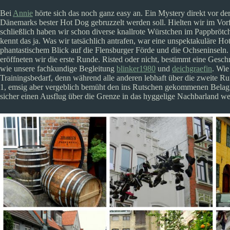
Bei
Annie
hörte sich das noch ganz easy an. Ein Mystery direkt vor d
Dänemarks bester Hot Dog gebruzzelt werden soll. Hielten wir im Vorfe
schließlich haben wir schon diverse knallrote Würstchen im Pappbrö
kennt das ja. Was wir tatsächlich antrafen, war eine unspektakuläre 
phantastischem Blick auf die Flensburger Förde und die Ochseninsel
eröffneten wir die erste Runde. Risted oder nicht, bestimmt eine Gesc
wie unsere fachkundige Begleitung
blinker1980
und
deichgraefin
. Wie
Trainingsbedarf, denn während alle anderen lebhaft über die zweite 
1, emsig aber vergeblich bemüht den ins Rutschen gekommenen Belag 
sicher einen Ausflug über die Grenze in das hyggelige Nachbarland we