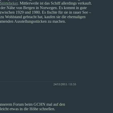
Störtebeker
. Mittlerweile ist das Schiff allerdings verkauft.
in der Nähe von Bergen in Norwegen. Es kommt in gute
zwischen 1929 und 1980. Es fischte für sie in rauer See –
e zu Wohlstand gebracht hat, kaufen sie die ehemaligen
mmenden Ausstellungsstücken zu machen.
24/11/2011 / 11:55
 in unserem Forum beim GCHN mal auf den
eicht etwas in die Höhe schnellen.