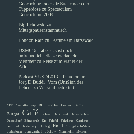
Geocaching, oder die Suche nach der
Tupperdose
zu
Spectaculum
Geocachium 2009
Big Lebowski
zu
Mittagspausenstammtisch
London Rain
zu
Teatime am Darsswald
DSM046 – aber das ist doch
unfreundlich | die schweigende
Mehrheit
zu
Reise zum Planet der
Affen
Podcast VUSDL013 – Plauderei mit
Jörg D-Buddi | Vom (Un)Sinn des
Lebens
zu
Wir sind bedeistert!
APE
Aschaffenburg
Bio
Brasilien
Bremen
Buffet
Café
Burger
Deister
Dortmund
Dosenfischer
Düsseldorf
Edinburgh
Eis
Falafel
Fährhaus
Gasthaus
Hotel
Gourmet
Heidelberg
Hotdog
Königsbach-Stein
Ladenburg
Landgasthof
Lüchow
Mannheim
Meißen