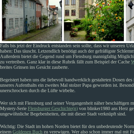
Falls bis jetzt der Eindruck entstanden sein sollte, dass wir unseren
haben: Das täuscht. Letzendlich benötigt auch der gefräßigste Schlem
Außerdem bietet die Gegend rund um Flensburg mannigfaltig Möglichk
zu vertreiben. Ganz klar in diese Rubrik fällt zum Beispiel der Cache
W
breites Grinsen ins Gesicht zauberte.
Begeistert haben uns die liebevoll handwerklich gestalteten Dosen des
unseres Aufenthalts ein zweites Mal stolzer Papa geworden ist. Besonde
unerschrocken durch die Lüfte wirbelte.
Wer sich mit Flensburg und seiner Vergangenheit näher beschäftigen mö
Mystery-Serie
Flensburger Geschichte(n)
von blinker1980 ans Herz gel
ungewöhnliche Begebenheiten, die mit dieser Stadt verknüpft sind.
Wichtig: Die Stadt im hohen Norden bietet für den unbedeutende Norma
einem
Goldenen Buch
zu verewigen. Wer also schon immer mal mit Feder