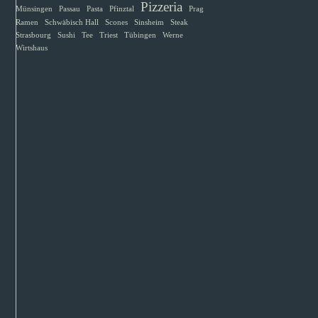
Pizzeria
Münsingen
Passau
Pasta
Pfinztal
Prag
Ramen
Schwäbisch Hall
Scones
Sinsheim
Steak
Strasbourg
Sushi
Tee
Triest
Tübingen
Werne
Wirtshaus