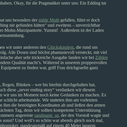
haben. Okay, für die Pragmatiker unter uns: Ein Edding tut
hat uns besonders der
milde Multi
gefallen, führt er doch
ching nie gefunden hätten“ und zweitens – unverzichtbar
beer-Mohn-Marzipantorte. Yummi! Außerdem ist der Laden
annensammlung.
men wir unter anderem den
Glückskindern
, die rund um
. Alle Dosen sind höchst phantasievoll versteckt, mit viel
einfache aber sehr trickreiche Ausgabe fanden wir bei
Zählen
 sondern Qualität macht’s. Während in unserem proppenvollen
Equipment zu finden war, griff Frau deichgraefin ganz
, Regen, Blinken – wer bis hierhin durchgehalten hat,
auch diese „never ending story“ verdanken wir diesem
en wir uns im Moment noch keine Gedanken zu machen. Es
war schlicht arbeitsmüde. Wir statteten ihm am vorletzten
n ihm die benötigten Koordinaten ab und ließen den armen
nächsten Tag, denn wir sollten kompetente Unterstützung
pommern angereiste
sandmann_sn
, der den Vorstoß wagte und
s sonst? Und weil’s so schön war abends gleich noch mal,
phonjoker, standesgemäß auf einem 40 Meter langem