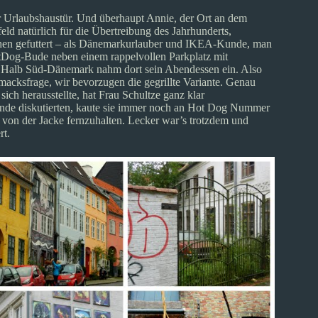
er Urlaubshaustür. Und überhaupt Annie, der Ort an dem
ld natürlich für die Übertreibung des Jahrhunderts,
tchen gefuttert – als Dänemarkurlauber und IKEA-Kunde, man
HotDog-Bude neben einem rappelvollen Parkplatz mit
n. Halb Süd-Dänemark nahm dort sein Abendessen ein. Also
hmacksfrage, wir bevorzugen die gegrillte Variante. Genau
 sich herausstellte, hat Frau Schultze ganz klar
Runde diskutierten, kaute sie immer noch an Hot Dog Nummer
von der Jacke fernzuhalten. Lecker war’s trotzdem und
rt.