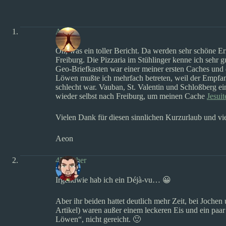
Aeon
Oh, was ein toller Bericht. Da werden sehr schöne E
Freiburg. Die Pizzaria im Stühlinger kenne ich sehr 
Geo-Briefkasten war einer meiner ersten Caches und 
Löwen mußte ich mehrfach betreten, weil der Empfan
schlecht war. Vauban, St. Valentin und Schloßberg e
wieder selbst nach Freiburg, um meinen Cache
Jesui
Vielen Dank für diesen sinnlichen Kurzurlaub und v
Aeon
42Cacher
Irgendwie hab ich ein Déjà-vu… 😀
Aber ihr beiden hattet deutlich mehr Zeit, bei Joche
Artikel) waren außer einem leckeren Eis und ein paar
Löwen“, nicht gereicht. 🙂