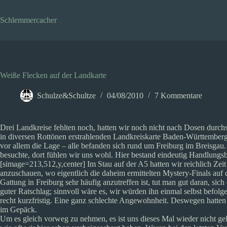
Zum
Inhalt
Schlemmercacher
springen
Weiße Flecken auf der Landkarte
Schulze&Schultze
04/08/2010
7 Kommentare
Drei Landkreise fehlten noch, hatten wir noch nicht nach Dosen durchs
in diversen Rottönen erstrahlenden Landkreiskarte Baden-Württembergs
vor allem die Lage – alle befanden sich rund um Freiburg im Breisgau.
besuchte, dort fühlen wir uns wohl. Hier bestand eindeutig Handlungsb
[simage=213,512,y,center] Im Stau auf der A5 hatten wir reichlich Zei
anzuschauen, wo eigentlich die daheim ermittelten Mystery-Finals auf 
Gattung in Freiburg sehr häufig anzutreffen ist, tut man gut daran, si
guter Ratschlag; sinnvoll wäre es, wir würden ihn einmal selbst befol
recht kurzfristig. Eine ganz schlechte Angewohnheit. Deswegen hatten
im Gepäck.
Um es gleich vorweg zu nehmen, es ist uns dieses Mal wieder nicht ge