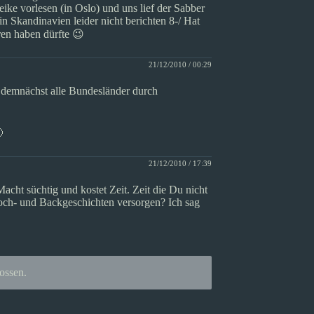
ike vorlesen (in Oslo) und uns lief der Sabber
Skandinavien leider nicht berichten 8-/ Hat
ren haben dürfte 😉
21/12/2010 / 00:29
 demnächst alle Bundesländer durch

21/12/2010 / 17:39
acht süchtig und kostet Zeit. Zeit die Du nicht
koch- und Backgeschichten versorgen? Ich sag
ossen.