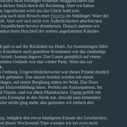
ersuchen nicht versiegen wollende Muggelscharen das
 dicken Strich durch die Rechnung. Aber wir haben
n, irgendwann wird uns das Glück hold sein.
rgang nach dem Besuch einer
Pizzeria
im Stühlinger. Wäre der
lt. Aber wer sich nicht von Äußerlichkeiten abschrecken
it freundlichem Service drumherum. Danach statteten wir
dest einen Bruchteil der soeben angefutterten Kalorien
h gab es auf der Rückfahrt ins Hotel. An Sommertagen führt
Klassikern auch grandiose Kreationen wie das zimtlastige
 Favorit: Ananas-Ingwer. Das Ganze gemütlich auf einem
setzten Gelände war mal wieder Party. Wem das zur
k.
n Freiburg. Ungewöhnlicherweise war dieses Projekt deutlich
nhieb gefunden. Das musste belohnt werden mit einem
gelegen, auf einem Berghang mitten im Wald. Das Haus
iger Holzvertäfelung innen. Perfekt um Auszuspannen. Im
ind Flamm- und vor allem Pfannkuchen. Üppig gefüllt mit
inem Exemplar in den Streik trat, obwohl zum krönenden
ber nichts ging mehr, also genossen wir einfach den
p, lediglich den etwas häufigeren Einsatz des Geocheckers
nd dieses Wochenend-Trips wussten wir bei zwei nicht