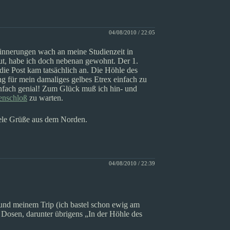
04/08/2010 / 22:05
rinnerungen wach an meine Studienzeit in
gut, habe ich doch nebenan gewohnt. Der 1.
die Post kam tatsächlich an. Die Höhle des
g für mein damaliges gelbes Etrex einfach zu
infach genial! Zum Glück muß ich hin- und
tenschloß
zu warten.
iele Grüße aus dem Norden.
04/08/2010 / 22:39
n und meinem Trip (ich bastel schon ewig am
 Dosen, darunter übrigens „In der Höhle des