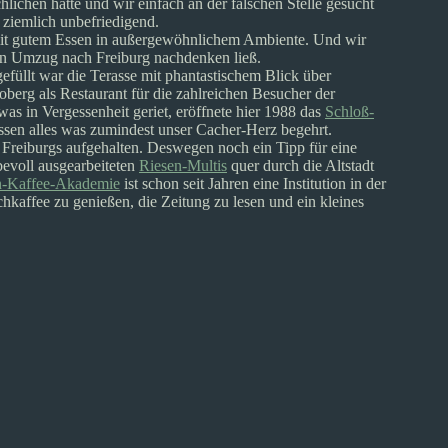
hlichen hatte und wir einfach an der falschen Stelle gesucht
 ziemlich unbefriedigend.
mit gutem Essen in außergewöhnlichem Ambiente. Und wir
inen Umzug nach Freiburg nachdenken ließ.
füllt war die Terasse mit phantastischem Blick über
toberg als Restaurant für die zahlreichen Besucher der
s in Vergessenheit geriet, eröffnete hier 1988 das
Schloß-
sen alles was zumindest unser Cacher-Herz begehrt.
Freiburgs aufgehalten. Deswegen noch ein Tipp für eine
bevoll ausgearbeiteten
Riesen-Multis
quer durch die Altstadt
-Kaffee-Akademie
ist schon seit Jahren eine Institution in der
kaffee zu genießen, die Zeitung zu lesen und ein kleines