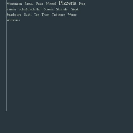
Pizzeria
Münsingen
Passau
Pasta
Pfinztal
Prag
Ramen
Schwäbisch Hall
Scones
Sinsheim
Steak
Strasbourg
Sushi
Tee
Triest
Tübingen
Werne
Wirtshaus