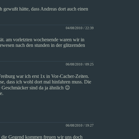
h gewußt hätte, dass Andreas dort auch einen
04/08/2010 / 22:39
ät. am vorletzten wochenende waren wir in
wesen nach den stunden in der glitzernden
06/08/2010 / 09:25
eiburg war ich erst 1x in Vor-Cacher-Zeiten.
asse, dass ich wohl dort mal hinfahren muss. Die
 Geschmäcker sind da ja ähnlich 😉
e.
06/08/2010 / 19:27
in die Gegend kommen freuen wir uns doch