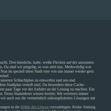
ucht. Drei hässliche, kalte, weiße Flecken auf der ansonsten
. Da sind wir pingelig, so was stört uns. Merkwürdig war
 Nun ist speziell diese Stadt eine von uns immer wieder gern
edarf.
t unseren Schlachtplan zu entwerfen und uns mal
dem Stadtplan verteilt sind. Da besonders diese Cache-
ch ein paar Tage vor der Anfahrt an die Lösung zu machen. Ein
gen. Denn Stammleser wissen bereits: Wir verreisen immer
 wir auch nur die vermeintlich unkomplizierten Lösungen mit
lungen in die
Höhle des Löwen
vorzudringen. Keine Ahnung