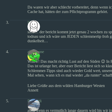
Da waren wir aber schlecht vorbereitet, denn wenn ic
Cache hat, hätten der zum Pflichtprogramm gehört.
lillsche
soso… der bericht kommt jetzt genau 2 wochen zu sp
todnau und ich wäre um JEDEN schlemmertip froh ge
dunkelheit…
alligateuse
Whow! Das macht richtig Lust auf den Süden 😉 In Fr
Das ist urlange her, aber euer Bericht liest sich so kl
Schlemmer-Tipps sind auch wieder Gold wert, unsere
Mal sehen, wann ich es mal wieder „da runter“ schaff
Liebe Grüße aus dem wilden Hamburger Westen
Annett
D-Buddi
auch wenn es vermutlich lange dauern wird bis wir 