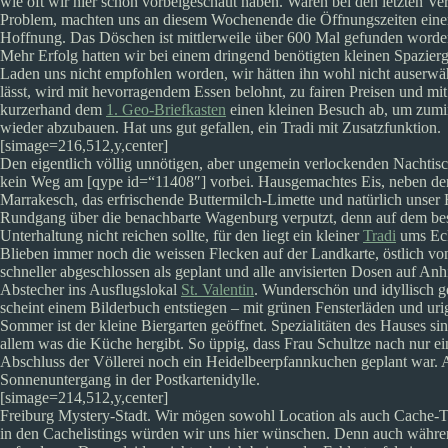
wie oft wir hier schon vorbeigeschaut haben. Waren bei den letzten V
Problem, machten uns an diesem Wochenende die Öffnungszeiten einen
Hoffnung. Das Döschen ist mittlerweile über 600 Mal gefunden worde
Mehr Erfolg hatten wir bei einem dringend benötigten kleinen Spazie
Laden uns nicht empfohlen worden, wir hätten ihn wohl nicht auserwäh
lässt, wird mit hevorragendem Essen belohnt, zu fairen Preisen und m
kurzerhand dem
1. Geo-Briefkasten
einen kleinen Besuch ab, um zumin
wieder abzubauen. Hat uns gut gefallen, ein Tradi mit Zusatzfunktion.
[simage=216,512,y,center]
Den eigentlich völlig unnötigen, aber ungemein verlockenden Nachtisc
kein Weg am [qype id=“11408″] vorbei. Hausgemachtes Eis, neben den 
Marrakesch, das erfrischende Buttermilch-Limette und natürlich unser
Rundgang über die benachbarte Wagenburg verputzt, denn auf dem be
Unterhaltung nicht reichen sollte, für den liegt ein kleiner
Tradi
ums Ec
Blieben immer noch die weissen Flecken auf der Landkarte, östlich vo
schneller abgeschlossen als geplant und alle anvisierten Dosen auf A
Abstecher ins Ausflugslokal
St. Valentin
. Wunderschön und idyllisch 
scheint einem Bilderbuch entstiegen – mit grünen Fensterläden und ur
Sommer ist der kleine Biergarten geöffnet. Spezialitäten des Hauses s
allem was die Küche hergibt. So üppig, dass Frau Schultze nach nur e
Abschluss der Völlerei noch ein Heidelbeerpfannkuchen geplant war. A
Sonnenuntergang in der Postkartenidylle.
[simage=214,512,y,center]
Freiburg Mystery-Stadt. Wir mögen sowohl Location als auch Cache-Ty
in den Cachelistings würden wir uns hier wünschen. Denn auch währe