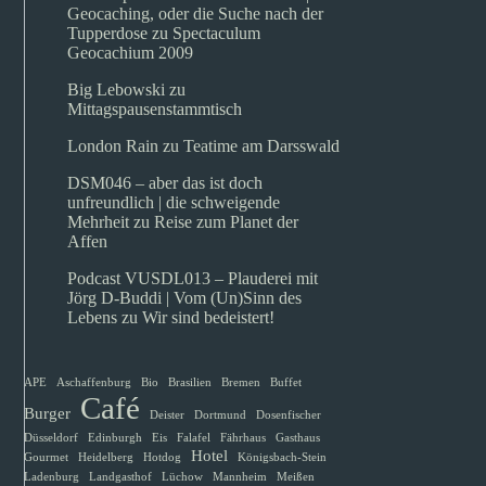
Geocaching, oder die Suche nach der
Tupperdose
zu
Spectaculum
Geocachium 2009
Big Lebowski
zu
Mittagspausenstammtisch
London Rain
zu
Teatime am Darsswald
DSM046 – aber das ist doch
unfreundlich | die schweigende
Mehrheit
zu
Reise zum Planet der
Affen
Podcast VUSDL013 – Plauderei mit
Jörg D-Buddi | Vom (Un)Sinn des
Lebens
zu
Wir sind bedeistert!
APE
Aschaffenburg
Bio
Brasilien
Bremen
Buffet
Café
Burger
Deister
Dortmund
Dosenfischer
Düsseldorf
Edinburgh
Eis
Falafel
Fährhaus
Gasthaus
Hotel
Gourmet
Heidelberg
Hotdog
Königsbach-Stein
Ladenburg
Landgasthof
Lüchow
Mannheim
Meißen