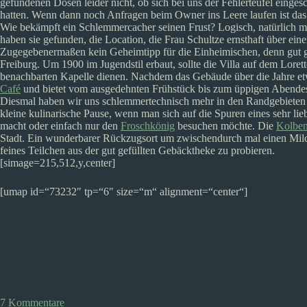
gefundenen Dosen leider nicht, ob sich bei uns der Fehlerteufel eingesc
hatten. Wenn dann noch Anfragen beim Owner ins Leere laufen ist das
Wie bekämpft ein Schlemmercacher seinen Frust? Logisch, natürlich 
haben sie gefunden, die Location, die Frau Schultze ernsthaft über e
Zugegebenermaßen kein Geheimtipp für die Einheimischen, denn gut ge
Freiburg. Um 1900 im Jugendstil erbaut, sollte die Villa auf dem Loret
benachbarten Kapelle dienen. Nachdem das Gebäude über die Jahre etwa
Café
und bietet vom ausgedehnten Frühstück bis zum üppigen Abendes
Diesmal haben wir uns schlemmertechnisch mehr in den Randgebieten 
kleine kulinarische Pause, wenn man sich auf die Spuren eines sehr lie
macht oder einfach nur den
Froschkönig
besuchen möchte. Die
Kolben
Stadt. Ein wunderbarer Rückzugsort um zwischendurch mal einen Milch
feines Teilchen aus der gut gefüllten Gebäcktheke zu probieren.
[simage=215,512,y,center]
[umap id=“73232″ tp=“6″ size=“m“ alignment=“center“]
7 Kommentare