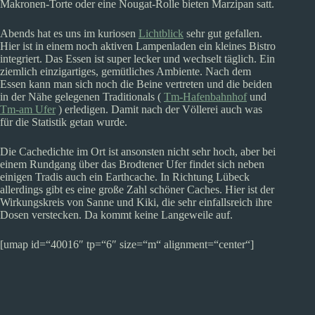
Makronen-Torte oder eine Nougat-Rolle bieten Marzipan satt.
Abends hat es uns im kuriosen
Lichtblick
sehr gut gefallen.
Hier ist in einem noch aktiven Lampenladen ein kleines Bistro
integriert. Das Essen ist super lecker und wechselt täglich. Ein
ziemlich einzigartiges, gemütliches Ambiente. Nach dem
Essen kann man sich noch die Beine vertreten und die beiden
in der Nähe gelegenen Traditionals (
Tm-Hafenbahnhof
und
Tm-am Ufer
) erledigen. Damit nach der Völlerei auch was
für die Statistik getan wurde.
Die Cachedichte im Ort ist ansonsten nicht sehr hoch, aber bei
einem Rundgang über das Brodtener Ufer findet sich neben
einigen Tradis auch ein Earthcache. In Richtung Lübeck
allerdings gibt es eine große Zahl schöner Caches. Hier ist der
Wirkungskreis von Sanne und Kiki, die sehr einfallsreich ihre
Dosen verstecken. Da kommt keine Langeweile auf.
[umap id=“40016″ tp=“6″ size=“m“ alignment=“center“]