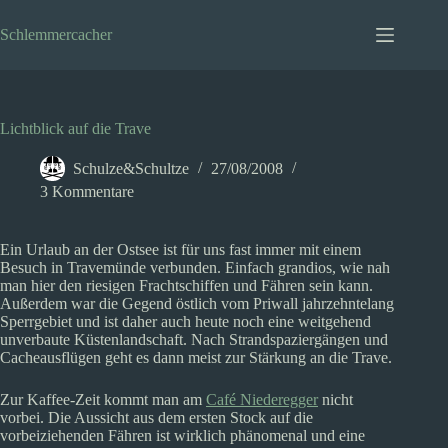
Zum
Inhalt
Schlemmercacher
springen
Lichtblick auf die Trave
Schulze&Schultze
27/08/2008
3 Kommentare
Ein Urlaub an der Ostsee ist für uns fast immer mit einem
Besuch in Travemünde verbunden. Einfach grandios, wie nah
man hier den riesigen Frachtschiffen und Fähren sein kann.
Außerdem war die Gegend östlich vom Priwall jahrzehntelang
Sperrgebiet und ist daher auch heute noch eine weitgehend
unverbaute Küstenlandschaft. Nach Strandspaziergängen und
Cacheausflügen geht es dann meist zur Stärkung an die Trave.
Zur Kaffee-Zeit kommt man am
Café Niederegger
nicht
vorbei. Die Aussicht aus dem ersten Stock auf die
vorbeiziehenden Fähren ist wirklich phänomenal und eine