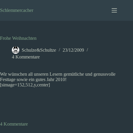
Zum
Inhalt
Schlemmercacher
springen
Frohe Weihnachten
Schulze&Schultze
23/12/2009
4 Kommentare
Wir wünschen all unseren Lesern gemütliche und genussvolle
Festtage sowie ein gutes Jahr 2010!
[simage=152,512,y,center]
4 Kommentare