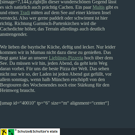
[simage=7,144,y,right]In dieser wunderschönen Gegend lässt
es sich natürlich auch prächtig Cachen. Ein paar
Multis
gibt es
und einen
Tradi
mitten auf dem See auf einer kleinen Insel
versteckt. Also wer gerne paddelt oder schwimmt ist hier
richtig. Richtung Garmisch-Partenkirchen wird die
Cachedichte höher, das Terrain allerdings auch deutlich
anstrengender.
Wir lieben die bayrische Küche, deftig und lecker. Nur leider
kommen wir in Murnau nicht dazu diese zu genießen. Das
liegt ganz klar an unserer
Lieblings-Pizzeria
hoch über dem
See. Da müssen wir hin, jeden Abend, da geht kein Weg
daran vorbei. Für uns die beste Pizza der Welt. Das sehen
nicht nur wir so, der Laden ist jeden Abend gut gefüllt, vor
allem sonntags, wenn halb München erschöpft von den
Bergtouren des Wochenendes noch eine Stärkung für den
Heimweg braucht.
[umap id=“40010″ tp=“6″ size=“m“ alignment=“center“]